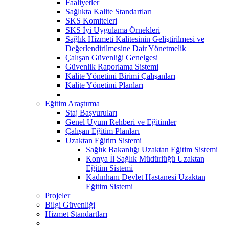
Faaliyetler
Sağlıkta Kalite Standartları
SKS Komiteleri
SKS İyi Uygulama Örnekleri
Sağlık Hizmeti Kalitesinin Geliştirilmesi ve
Değerlendirilmesine Dair Yönetmelik
Çalışan Güvenliği Genelgesi
Güvenlik Raporlama Sistemi
Kalite Yönetimi Birimi Çalışanları
Kalite Yönetimi Planları
Eğitim Araştırma
Staj Başvuruları
Genel Uyum Rehberi ve Eğitimler
Çalışan Eğitim Planları
Uzaktan Eğitim Sistemi
Sağlık Bakanlığı Uzaktan Eğitim Sistemi
Konya İl Sağlık Müdürlüğü Uzaktan
Eğitim Sistemi
Kadınhanı Devlet Hastanesi Uzaktan
Eğitim Sistemi
Projeler
Bilgi Güvenliği
Hizmet Standartları