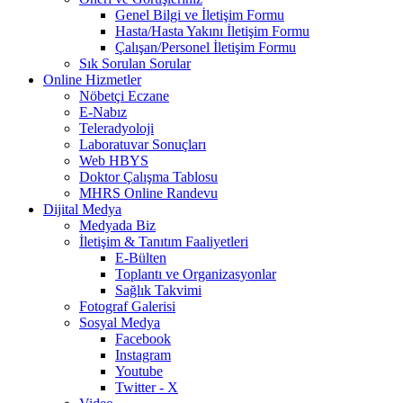
Genel Bilgi ve İletişim Formu
Hasta/Hasta Yakını İletişim Formu
Çalışan/Personel İletişim Formu
Sık Sorulan Sorular
Online Hizmetler
Nöbetçi Eczane
E-Nabız
Teleradyoloji
Laboratuvar Sonuçları
Web HBYS
Doktor Çalışma Tablosu
MHRS Online Randevu
Dijital Medya
Medyada Biz
İletişim & Tanıtım Faaliyetleri
E-Bülten
Toplantı ve Organizasyonlar
Sağlık Takvimi
Fotograf Galerisi
Sosyal Medya
Facebook
Instagram
Youtube
Twitter - X