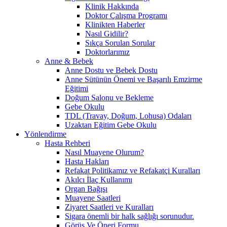
Klinik Hakkında
Doktor Çalışma Programı
Klinikten Haberler
Nasıl Gidilir?
Sıkça Sorulan Sorular
Doktorlarımız
Anne & Bebek
Anne Dostu ve Bebek Dostu
Anne Sütünün Önemi ve Başarılı Emzirme
Eğitimi
Doğum Salonu ve Bekleme
Gebe Okulu
TDL (Travay, Doğum, Lohusa) Odaları
Uzaktan Eğitim Gebe Okulu
Yönlendirme
Hasta Rehberi
Nasıl Muayene Olurum?
Hasta Hakları
Refakat Politikamız ve Refakatçi Kuralları
Akılcı İlaç Kullanımı
Organ Bağışı
Muayene Saatleri
Ziyaret Saatleri ve Kuralları
Sigara önemli bir halk sağlığı sorunudur.
Görüş Ve Öneri Formu