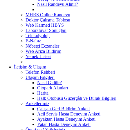
Nasıl Randevu Alınır?
MHRS Online Randevu
Doktor Çalışma Tablosu
Web Karmed HBYS
Laboratuvar Sonuçları
Teleradyoloji
E-Nabız
Nöbetçi Eczaneler
Web Arıza Bildirim
Yemek Listesi
İletişim & Ulaşım
Telefon Rehberi
Ulaşım Bilgileri
Nasıl Gidilir?
Otopark Alanları
Harita
Halk Otobüsü Güzergâh ve Durak Bilgileri
Anketlerimiz
Çalışan Geri Bildirim Anketi
Acil Servis Hasta Deneyim Anketi
Ayaktan Hasta Deneyim Anketi
Yatan Hasta Deneyim Anketi
Öneri ve Görüşleriniz