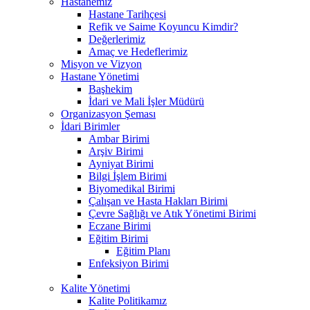
Hastanemiz
Hastane Tarihçesi
Refik ve Saime Koyuncu Kimdir?
Değerlerimiz
Amaç ve Hedeflerimiz
Misyon ve Vizyon
Hastane Yönetimi
Başhekim
İdari ve Mali İşler Müdürü
Organizasyon Şeması
İdari Birimler
Ambar Birimi
Arşiv Birimi
Ayniyat Birimi
Bilgi İşlem Birimi
Biyomedikal Birimi
Çalışan ve Hasta Hakları Birimi
Çevre Sağlığı ve Atık Yönetimi Birimi
Eczane Birimi
Eğitim Birimi
Eğitim Planı
Enfeksiyon Birimi
Kalite Yönetimi
Kalite Politikamız