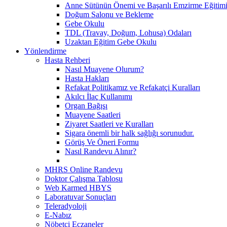
Anne Sütünün Önemi ve Başarılı Emzirme Eğitim
Doğum Salonu ve Bekleme
Gebe Okulu
TDL (Travay, Doğum, Lohusa) Odaları
Uzaktan Eğitim Gebe Okulu
Yönlendirme
Hasta Rehberi
Nasıl Muayene Olurum?
Hasta Hakları
Refakat Politikamız ve Refakatçi Kuralları
Akılcı İlaç Kullanımı
Organ Bağışı
Muayene Saatleri
Ziyaret Saatleri ve Kuralları
Sigara önemli bir halk sağlığı sorunudur.
Görüş Ve Öneri Formu
Nasıl Randevu Alınır?
MHRS Online Randevu
Doktor Çalışma Tablosu
Web Karmed HBYS
Laboratuvar Sonuçları
Teleradyoloji
E-Nabız
Nöbetçi Eczaneler