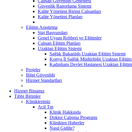
Çalışan Güvenliği Genelgesi
Güvenlik Raporlama Sistemi
Kalite Yönetimi Birimi Çalışanları
Kalite Yönetimi Planları
Eğitim Araştırma
Staj Başvuruları
Genel Uyum Rehberi ve Eğitimler
Çalışan Eğitim Planları
Uzaktan Eğitim Sistemi
Sağlık Bakanlığı Uzaktan Eğitim Sistemi
Konya İl Sağlık Müdürlüğü Uzaktan Eğitim
Kadınhanı Devlet Hastanesi Uzaktan Eğitim
Projeler
Bilgi Güvenliği
Hizmet Standartları
Hizmet Binamız
Tıbbi Birimler
Kliniklerimiz
Acil Tıp
Klinik Hakkında
Doktor Çalışma Programı
Klinikten Haberler
Nasıl Gidilir?