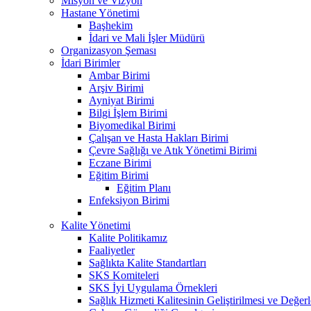
Misyon ve Vizyon
Hastane Yönetimi
Başhekim
İdari ve Mali İşler Müdürü
Organizasyon Şeması
İdari Birimler
Ambar Birimi
Arşiv Birimi
Ayniyat Birimi
Bilgi İşlem Birimi
Biyomedikal Birimi
Çalışan ve Hasta Hakları Birimi
Çevre Sağlığı ve Atık Yönetimi Birimi
Eczane Birimi
Eğitim Birimi
Eğitim Planı
Enfeksiyon Birimi
Kalite Yönetimi
Kalite Politikamız
Faaliyetler
Sağlıkta Kalite Standartları
SKS Komiteleri
SKS İyi Uygulama Örnekleri
Sağlık Hizmeti Kalitesinin Geliştirilmesi ve Değer