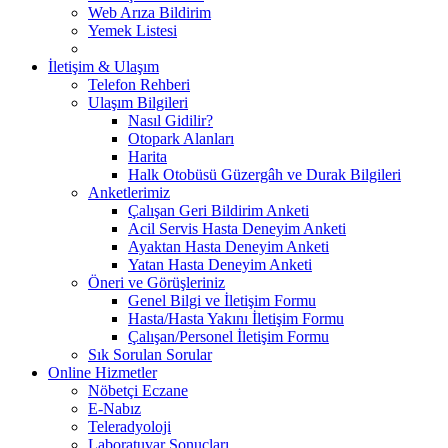
Web Arıza Bildirim
Yemek Listesi
İletişim & Ulaşım
Telefon Rehberi
Ulaşım Bilgileri
Nasıl Gidilir?
Otopark Alanları
Harita
Halk Otobüsü Güzergâh ve Durak Bilgileri
Anketlerimiz
Çalışan Geri Bildirim Anketi
Acil Servis Hasta Deneyim Anketi
Ayaktan Hasta Deneyim Anketi
Yatan Hasta Deneyim Anketi
Öneri ve Görüşleriniz
Genel Bilgi ve İletişim Formu
Hasta/Hasta Yakını İletişim Formu
Çalışan/Personel İletişim Formu
Sık Sorulan Sorular
Online Hizmetler
Nöbetçi Eczane
E-Nabız
Teleradyoloji
Laboratuvar Sonuçları