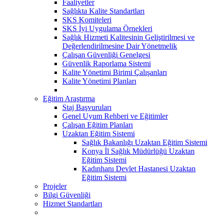
Faaliyetler
Sağlıkta Kalite Standartları
SKS Komiteleri
SKS İyi Uygulama Örnekleri
Sağlık Hizmeti Kalitesinin Geliştirilmesi ve
Değerlendirilmesine Dair Yönetmelik
Çalışan Güvenliği Genelgesi
Güvenlik Raporlama Sistemi
Kalite Yönetimi Birimi Çalışanları
Kalite Yönetimi Planları
Eğitim Araştırma
Staj Başvuruları
Genel Uyum Rehberi ve Eğitimler
Çalışan Eğitim Planları
Uzaktan Eğitim Sistemi
Sağlık Bakanlığı Uzaktan Eğitim Sistemi
Konya İl Sağlık Müdürlüğü Uzaktan
Eğitim Sistemi
Kadınhanı Devlet Hastanesi Uzaktan
Eğitim Sistemi
Projeler
Bilgi Güvenliği
Hizmet Standartları