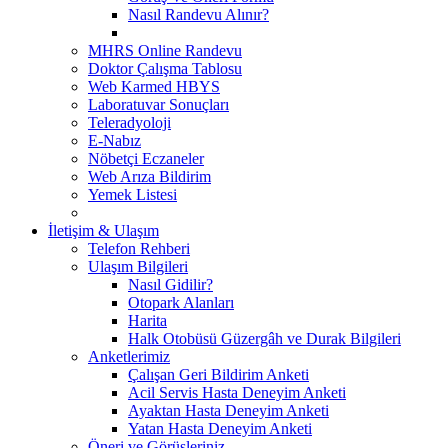
Nasıl Randevu Alınır?
MHRS Online Randevu
Doktor Çalışma Tablosu
Web Karmed HBYS
Laboratuvar Sonuçları
Teleradyoloji
E-Nabız
Nöbetçi Eczaneler
Web Arıza Bildirim
Yemek Listesi
İletişim & Ulaşım
Telefon Rehberi
Ulaşım Bilgileri
Nasıl Gidilir?
Otopark Alanları
Harita
Halk Otobüsü Güzergâh ve Durak Bilgileri
Anketlerimiz
Çalışan Geri Bildirim Anketi
Acil Servis Hasta Deneyim Anketi
Ayaktan Hasta Deneyim Anketi
Yatan Hasta Deneyim Anketi
Öneri ve Görüşleriniz