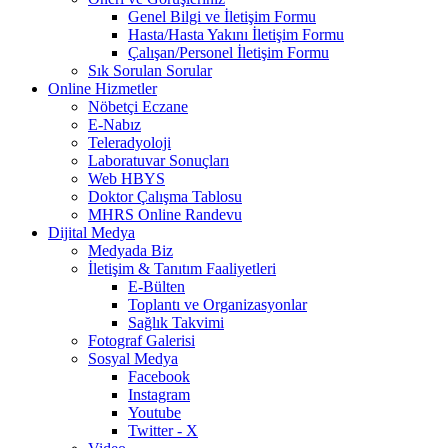
Genel Bilgi ve İletişim Formu
Hasta/Hasta Yakını İletişim Formu
Çalışan/Personel İletişim Formu
Sık Sorulan Sorular
Online Hizmetler
Nöbetçi Eczane
E-Nabız
Teleradyoloji
Laboratuvar Sonuçları
Web HBYS
Doktor Çalışma Tablosu
MHRS Online Randevu
Dijital Medya
Medyada Biz
İletişim & Tanıtım Faaliyetleri
E-Bülten
Toplantı ve Organizasyonlar
Sağlık Takvimi
Fotograf Galerisi
Sosyal Medya
Facebook
Instagram
Youtube
Twitter - X