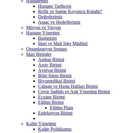
Hastanemiz
Hastane Tarihçesi
Refik ve Saime Koyuncu Kimdir?
Değerlerimiz
Amaç ve Hedeflerimiz
Misyon ve Vizyon
Hastane Yönetimi
Başhekim
İdari ve Mali İşler Müdürü
Organizasyon Şeması
İdari Birimler
Ambar Birimi
Arşiv Birimi
Ayniyat Birimi
Bilgi İşlem Birimi
Biyomedikal Birimi
Çalışan ve Hasta Hakları Birimi
Çevre Sağlığı ve Atık Yönetimi Birimi
Eczane Birimi
Eğitim Birimi
Eğitim Planı
Enfeksiyon Birimi
Kalite Yönetimi
Kalite Politikamız