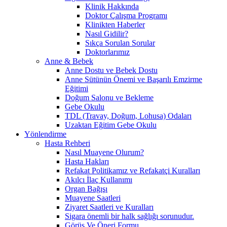
Klinik Hakkında
Doktor Çalışma Programı
Klinikten Haberler
Nasıl Gidilir?
Sıkça Sorulan Sorular
Doktorlarımız
Anne & Bebek
Anne Dostu ve Bebek Dostu
Anne Sütünün Önemi ve Başarılı Emzirme
Eğitimi
Doğum Salonu ve Bekleme
Gebe Okulu
TDL (Travay, Doğum, Lohusa) Odaları
Uzaktan Eğitim Gebe Okulu
Yönlendirme
Hasta Rehberi
Nasıl Muayene Olurum?
Hasta Hakları
Refakat Politikamız ve Refakatçi Kuralları
Akılcı İlaç Kullanımı
Organ Bağışı
Muayene Saatleri
Ziyaret Saatleri ve Kuralları
Sigara önemli bir halk sağlığı sorunudur.
Görüş Ve Öneri Formu