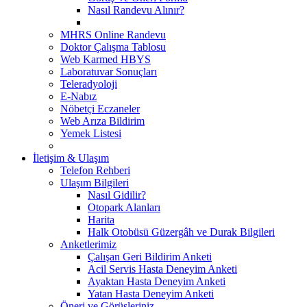
Nasıl Randevu Alınır?
MHRS Online Randevu
Doktor Çalışma Tablosu
Web Karmed HBYS
Laboratuvar Sonuçları
Teleradyoloji
E-Nabız
Nöbetçi Eczaneler
Web Arıza Bildirim
Yemek Listesi
İletişim & Ulaşım
Telefon Rehberi
Ulaşım Bilgileri
Nasıl Gidilir?
Otopark Alanları
Harita
Halk Otobüsü Güzergâh ve Durak Bilgileri
Anketlerimiz
Çalışan Geri Bildirim Anketi
Acil Servis Hasta Deneyim Anketi
Ayaktan Hasta Deneyim Anketi
Yatan Hasta Deneyim Anketi
Öneri ve Görüşleriniz