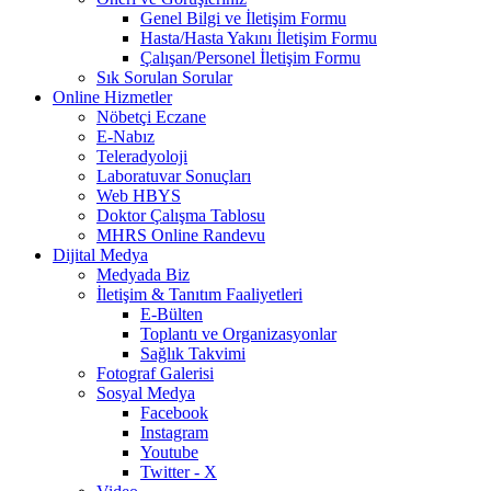
Genel Bilgi ve İletişim Formu
Hasta/Hasta Yakını İletişim Formu
Çalışan/Personel İletişim Formu
Sık Sorulan Sorular
Online Hizmetler
Nöbetçi Eczane
E-Nabız
Teleradyoloji
Laboratuvar Sonuçları
Web HBYS
Doktor Çalışma Tablosu
MHRS Online Randevu
Dijital Medya
Medyada Biz
İletişim & Tanıtım Faaliyetleri
E-Bülten
Toplantı ve Organizasyonlar
Sağlık Takvimi
Fotograf Galerisi
Sosyal Medya
Facebook
Instagram
Youtube
Twitter - X