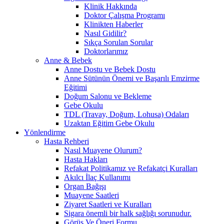
Klinik Hakkında
Doktor Çalışma Programı
Klinikten Haberler
Nasıl Gidilir?
Sıkça Sorulan Sorular
Doktorlarımız
Anne & Bebek
Anne Dostu ve Bebek Dostu
Anne Sütünün Önemi ve Başarılı Emzirme
Eğitimi
Doğum Salonu ve Bekleme
Gebe Okulu
TDL (Travay, Doğum, Lohusa) Odaları
Uzaktan Eğitim Gebe Okulu
Yönlendirme
Hasta Rehberi
Nasıl Muayene Olurum?
Hasta Hakları
Refakat Politikamız ve Refakatçi Kuralları
Akılcı İlaç Kullanımı
Organ Bağışı
Muayene Saatleri
Ziyaret Saatleri ve Kuralları
Sigara önemli bir halk sağlığı sorunudur.
Görüş Ve Öneri Formu