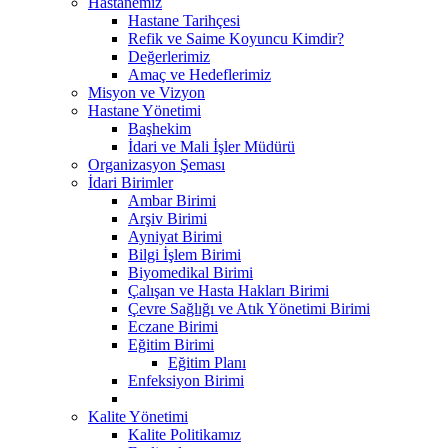
Hastanemiz
Hastane Tarihçesi
Refik ve Saime Koyuncu Kimdir?
Değerlerimiz
Amaç ve Hedeflerimiz
Misyon ve Vizyon
Hastane Yönetimi
Başhekim
İdari ve Mali İşler Müdürü
Organizasyon Şeması
İdari Birimler
Ambar Birimi
Arşiv Birimi
Ayniyat Birimi
Bilgi İşlem Birimi
Biyomedikal Birimi
Çalışan ve Hasta Hakları Birimi
Çevre Sağlığı ve Atık Yönetimi Birimi
Eczane Birimi
Eğitim Birimi
Eğitim Planı
Enfeksiyon Birimi
Kalite Yönetimi
Kalite Politikamız