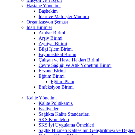
Misyon ve Vizyon
Hastane Yönetimi
Başhekim
İdari ve Mali İşler Müdürü
Organizasyon Şeması
İdari Birimler
Ambar Birimi
Arşiv Birimi
Ayniyat Birimi
Bilgi İşlem Birimi
Biyomedikal Birimi
Çalışan ve Hasta Hakları Birimi
Çevre Sağlığı ve Atık Yönetimi Birimi
Eczane Birimi
Eğitim Birimi
Eğitim Planı
Enfeksiyon Birimi
Kalite Yönetimi
Kalite Politikamız
Faaliyetler
Sağlıkta Kalite Standartları
SKS Komiteleri
SKS İyi Uygulama Örnekleri
Sağlık Hizmeti Kalitesinin Geliştirilmesi ve Değer