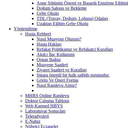
Anne Sütünün Önemi ve Başarılı Emzirme Eğitim
Doğum Salonu ve Bekleme
Gebe Okulu
TDL (Travay, Doğum, Lohusa) Odaları
Uzaktan Eğitim Gebe Okulu
Yönlendirme
Hasta Rehberi
Nasıl Muayene Olurum?
Hasta Hakları
Refakat Politikamız ve Refakatçi Kuralları
Akılcı İlaç Kullanımı
Organ Bağışı
Muayene Saatleri
Ziyaret Saatleri ve Kuralları
Sigara önemli bir halk sağlığı sorunudur.
Görüş Ve Öneri Formu
Nasıl Randevu Alınır?
MHRS Online Randevu
Doktor Çalışma Tablosu
Web Karmed HBYS
Laboratuvar Sonuçları
Teleradyoloji
E-Nabız
Nöbetçi Eczaneler