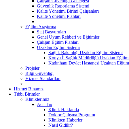
Çalışan Güvenliği Genelgesi
Güvenlik Raporlama Sistemi
Kalite Yönetimi Birimi Çalışanları
Kalite Yönetimi Planları
Eğitim Araştırma
Staj Başvuruları
Genel Uyum Rehberi ve Eğitimler
Çalışan Eğitim Planları
Uzaktan Eğitim Sistemi
Sağlık Bakanlığı Uzaktan Eğitim Sistemi
Konya İl Sağlık Müdürlüğü Uzaktan Eğitim
Kadınhanı Devlet Hastanesi Uzaktan Eğitim
Projeler
Bilgi Güvenliği
Hizmet Standartları
Hizmet Binamız
Tıbbi Birimler
Kliniklerimiz
Acil Tıp
Klinik Hakkında
Doktor Çalışma Programı
Klinikten Haberler
Nasıl Gidilir?