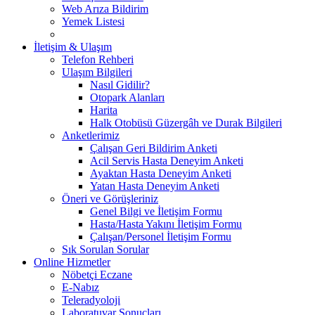
Web Arıza Bildirim
Yemek Listesi
İletişim & Ulaşım
Telefon Rehberi
Ulaşım Bilgileri
Nasıl Gidilir?
Otopark Alanları
Harita
Halk Otobüsü Güzergâh ve Durak Bilgileri
Anketlerimiz
Çalışan Geri Bildirim Anketi
Acil Servis Hasta Deneyim Anketi
Ayaktan Hasta Deneyim Anketi
Yatan Hasta Deneyim Anketi
Öneri ve Görüşleriniz
Genel Bilgi ve İletişim Formu
Hasta/Hasta Yakını İletişim Formu
Çalışan/Personel İletişim Formu
Sık Sorulan Sorular
Online Hizmetler
Nöbetçi Eczane
E-Nabız
Teleradyoloji
Laboratuvar Sonuçları