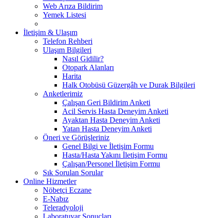
Web Arıza Bildirim
Yemek Listesi
İletişim & Ulaşım
Telefon Rehberi
Ulaşım Bilgileri
Nasıl Gidilir?
Otopark Alanları
Harita
Halk Otobüsü Güzergâh ve Durak Bilgileri
Anketlerimiz
Çalışan Geri Bildirim Anketi
Acil Servis Hasta Deneyim Anketi
Ayaktan Hasta Deneyim Anketi
Yatan Hasta Deneyim Anketi
Öneri ve Görüşleriniz
Genel Bilgi ve İletişim Formu
Hasta/Hasta Yakını İletişim Formu
Çalışan/Personel İletişim Formu
Sık Sorulan Sorular
Online Hizmetler
Nöbetçi Eczane
E-Nabız
Teleradyoloji
Laboratuvar Sonuçları