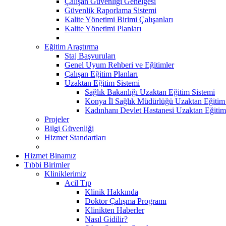
Çalışan Güvenliği Genelgesi
Güvenlik Raporlama Sistemi
Kalite Yönetimi Birimi Çalışanları
Kalite Yönetimi Planları
Eğitim Araştırma
Staj Başvuruları
Genel Uyum Rehberi ve Eğitimler
Çalışan Eğitim Planları
Uzaktan Eğitim Sistemi
Sağlık Bakanlığı Uzaktan Eğitim Sistemi
Konya İl Sağlık Müdürlüğü Uzaktan Eğitim
Kadınhanı Devlet Hastanesi Uzaktan Eğitim
Projeler
Bilgi Güvenliği
Hizmet Standartları
Hizmet Binamız
Tıbbi Birimler
Kliniklerimiz
Acil Tıp
Klinik Hakkında
Doktor Çalışma Programı
Klinikten Haberler
Nasıl Gidilir?