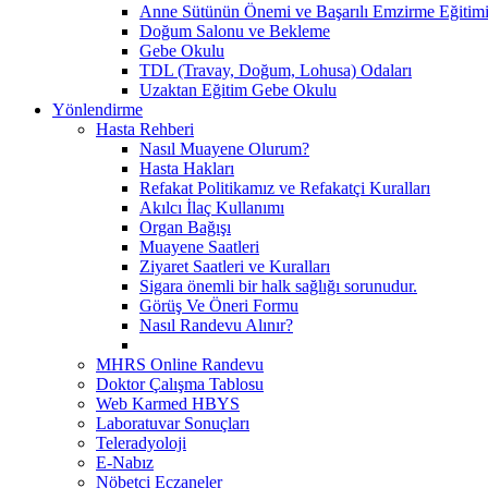
Anne Sütünün Önemi ve Başarılı Emzirme Eğitim
Doğum Salonu ve Bekleme
Gebe Okulu
TDL (Travay, Doğum, Lohusa) Odaları
Uzaktan Eğitim Gebe Okulu
Yönlendirme
Hasta Rehberi
Nasıl Muayene Olurum?
Hasta Hakları
Refakat Politikamız ve Refakatçi Kuralları
Akılcı İlaç Kullanımı
Organ Bağışı
Muayene Saatleri
Ziyaret Saatleri ve Kuralları
Sigara önemli bir halk sağlığı sorunudur.
Görüş Ve Öneri Formu
Nasıl Randevu Alınır?
MHRS Online Randevu
Doktor Çalışma Tablosu
Web Karmed HBYS
Laboratuvar Sonuçları
Teleradyoloji
E-Nabız
Nöbetçi Eczaneler