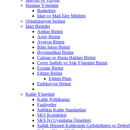
Misyon ve Vizyon
Hastane Yönetimi
Başhekim
İdari ve Mali İşler Müdürü
Organizasyon Şeması
İdari Birimler
Ambar Birimi
Arşiv Birimi
Ayniyat Birimi
Bilgi İşlem Birimi
Biyomedikal Birimi
Çalışan ve Hasta Hakları Birimi
Çevre Sağlığı ve Atık Yönetimi Birimi
Eczane Birimi
Eğitim Birimi
Eğitim Planı
Enfeksiyon Birimi
Kalite Yönetimi
Kalite Politikamız
Faaliyetler
Sağlıkta Kalite Standartları
SKS Komiteleri
SKS İyi Uygulama Örnekleri
Sağlık Hizmeti Kalitesinin Geliştirilmesi ve Değer