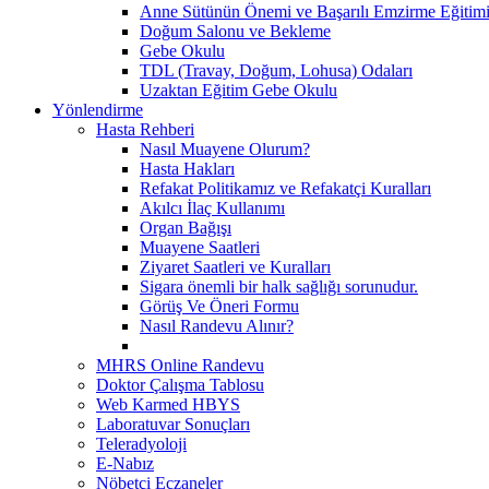
Anne Sütünün Önemi ve Başarılı Emzirme Eğitim
Doğum Salonu ve Bekleme
Gebe Okulu
TDL (Travay, Doğum, Lohusa) Odaları
Uzaktan Eğitim Gebe Okulu
Yönlendirme
Hasta Rehberi
Nasıl Muayene Olurum?
Hasta Hakları
Refakat Politikamız ve Refakatçi Kuralları
Akılcı İlaç Kullanımı
Organ Bağışı
Muayene Saatleri
Ziyaret Saatleri ve Kuralları
Sigara önemli bir halk sağlığı sorunudur.
Görüş Ve Öneri Formu
Nasıl Randevu Alınır?
MHRS Online Randevu
Doktor Çalışma Tablosu
Web Karmed HBYS
Laboratuvar Sonuçları
Teleradyoloji
E-Nabız
Nöbetçi Eczaneler