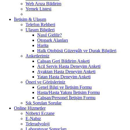
Web Arıza Bildirim
Yemek Listesi
İletişim & Ulaşım
Telefon Rehberi
Ulaşım Bilgileri
Nasıl Gidilir?
Otopark Alanları
Harita
Halk Otobüsü Güzergâh ve Durak Bilgileri
Anketlerimiz
Çalışan Geri Bildirim Anketi
Acil Servis Hasta Deneyim Anketi
Ayaktan Hasta Deneyim Anketi
Yatan Hasta Deneyim Anketi
Öneri ve Görüşleriniz
Genel Bilgi ve İletişim Formu
Hasta/Hasta Yakını İletişim Formu
Çalışan/Personel İletişim Formu
Sık Sorulan Sorular
Online Hizmetler
Nöbetçi Eczane
E-Nabız
Teleradyoloji
Laboratuvar Sonuçları