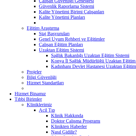
Çalışan Güvenliği Genelgesi
Güvenlik Raporlama Sistemi
Kalite Yönetimi Birimi Çalışanları
Kalite Yönetimi Planları
Eğitim Araştırma
Staj Başvuruları
Genel Uyum Rehberi ve Eğitimler
Çalışan Eğitim Planları
Uzaktan Eğitim Sistemi
Sağlık Bakanlığı Uzaktan Eğitim Sistemi
Konya İl Sağlık Müdürlüğü Uzaktan Eğitim
Kadınhanı Devlet Hastanesi Uzaktan Eğitim
Projeler
Bilgi Güvenliği
Hizmet Standartları
Hizmet Binamız
Tıbbi Birimler
Kliniklerimiz
Acil Tıp
Klinik Hakkında
Doktor Çalışma Programı
Klinikten Haberler
Nasıl Gidilir?