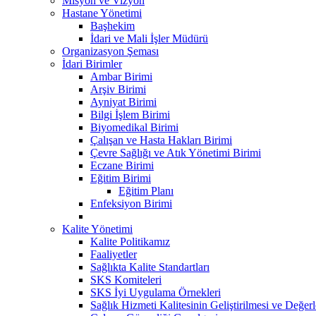
Misyon ve Vizyon
Hastane Yönetimi
Başhekim
İdari ve Mali İşler Müdürü
Organizasyon Şeması
İdari Birimler
Ambar Birimi
Arşiv Birimi
Ayniyat Birimi
Bilgi İşlem Birimi
Biyomedikal Birimi
Çalışan ve Hasta Hakları Birimi
Çevre Sağlığı ve Atık Yönetimi Birimi
Eczane Birimi
Eğitim Birimi
Eğitim Planı
Enfeksiyon Birimi
Kalite Yönetimi
Kalite Politikamız
Faaliyetler
Sağlıkta Kalite Standartları
SKS Komiteleri
SKS İyi Uygulama Örnekleri
Sağlık Hizmeti Kalitesinin Geliştirilmesi ve Değer