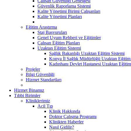
Çalışan Güvenliği Genelgesi
Güvenlik Raporlama Sistemi
Kalite Yönetimi Birimi Çalışanları
Kalite Yönetimi Planları
Eğitim Araştırma
Staj Başvuruları
Genel Uyum Rehberi ve Eğitimler
Çalışan Eğitim Planları
Uzaktan Eğitim Sistemi
Sağlık Bakanlığı Uzaktan Eğitim Sistemi
Konya İl Sağlık Müdürlüğü Uzaktan Eğitim
Kadınhanı Devlet Hastanesi Uzaktan Eğitim
Projeler
Bilgi Güvenliği
Hizmet Standartları
Hizmet Binamız
Tıbbi Birimler
Kliniklerimiz
Acil Tıp
Klinik Hakkında
Doktor Çalışma Programı
Klinikten Haberler
Nasıl Gidilir?