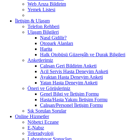
Web Arıza Bildirim
Yemek Listesi
İletişim & Ulaşım
Telefon Rehberi
Ulaşım Bilgileri
Nasıl Gidilir?
Otopark Alanları
Harita
Halk Otobüsü Güzergâh ve Durak Bilgileri
Anketlerimiz
Çalışan Geri Bildirim Anketi
Acil Servis Hasta Deneyim Anketi
Ayaktan Hasta Deneyim Anketi
Yatan Hasta Deneyim Anketi
Öneri ve Görüşleriniz
Genel Bilgi ve İletişim Formu
Hasta/Hasta Yakını İletişim Formu
Çalışan/Personel İletişim Formu
Sık Sorulan Sorular
Online Hizmetler
Nöbetçi Eczane
E-Nabız
Teleradyoloji
Laboratuvar Sonuçları