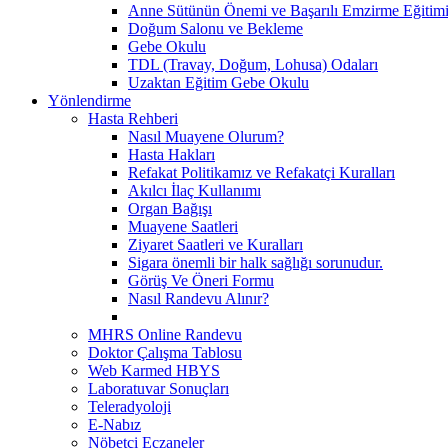
Anne Sütünün Önemi ve Başarılı Emzirme Eğitim
Doğum Salonu ve Bekleme
Gebe Okulu
TDL (Travay, Doğum, Lohusa) Odaları
Uzaktan Eğitim Gebe Okulu
Yönlendirme
Hasta Rehberi
Nasıl Muayene Olurum?
Hasta Hakları
Refakat Politikamız ve Refakatçi Kuralları
Akılcı İlaç Kullanımı
Organ Bağışı
Muayene Saatleri
Ziyaret Saatleri ve Kuralları
Sigara önemli bir halk sağlığı sorunudur.
Görüş Ve Öneri Formu
Nasıl Randevu Alınır?
MHRS Online Randevu
Doktor Çalışma Tablosu
Web Karmed HBYS
Laboratuvar Sonuçları
Teleradyoloji
E-Nabız
Nöbetçi Eczaneler