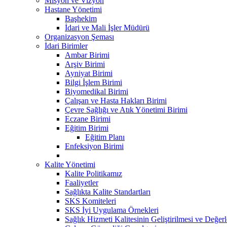
Misyon ve Vizyon
Hastane Yönetimi
Başhekim
İdari ve Mali İşler Müdürü
Organizasyon Şeması
İdari Birimler
Ambar Birimi
Arşiv Birimi
Ayniyat Birimi
Bilgi İşlem Birimi
Biyomedikal Birimi
Çalışan ve Hasta Hakları Birimi
Çevre Sağlığı ve Atık Yönetimi Birimi
Eczane Birimi
Eğitim Birimi
Eğitim Planı
Enfeksiyon Birimi
Kalite Yönetimi
Kalite Politikamız
Faaliyetler
Sağlıkta Kalite Standartları
SKS Komiteleri
SKS İyi Uygulama Örnekleri
Sağlık Hizmeti Kalitesinin Geliştirilmesi ve Değer